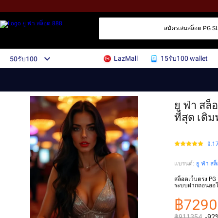
สมัครเล่นสล็อต PG SLO
LazMall
15รับ100 wallet
50รับ100
ยู ฟ่า สล
ที่สุด เด
9.1
แบรนด์
:
ยู ฟ่า ส
สล็อตเว็บตรง PG 
ระบบฝากถอนออโต้ 
฿7290
฿911354
-92