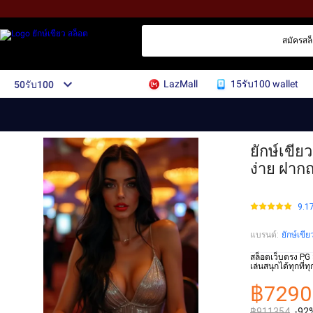
สมัครสล็อ
LazMall
15รับ100 wallet
50รับ100
ยักษ์เขี
ง่าย ฝากถ
9.1
แบรนด์
:
ยักษ์เขีย
สล็อตเว็บตรง PG 
เล่นสนุกได้ทุกที
฿7290
฿911354
-92