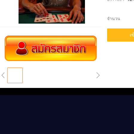
จำนวน
เข