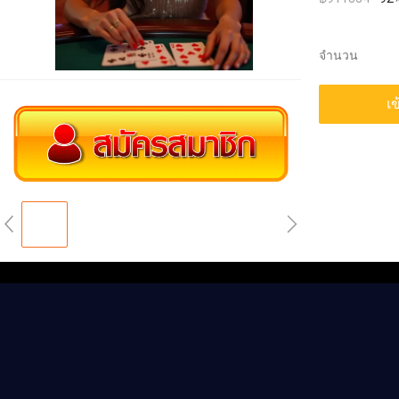
จำนวน
เข