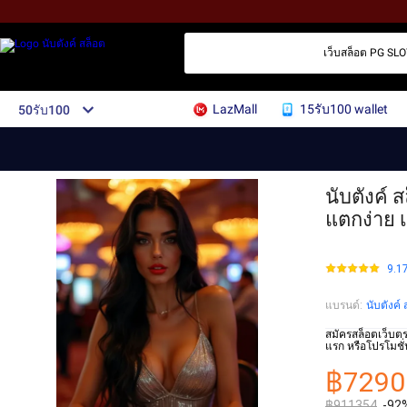
เว็บสล็อต PG SLOT 
LazMall
15รับ100 wallet
50รับ100
นับตังค์ 
แตกง่าย เ
9.1
แบรนด์
:
นับตังค์ 
สมัครสล็อตเว็บตร
แรก หรือโปรโมชั่
฿7290
฿911354
-92