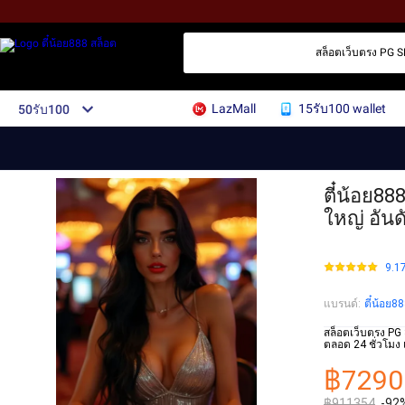
สล็อตเว็บตรง PG SLO
LazMall
15รับ100 wallet
50รับ100
ตี๋น้อย88
ใหญ่ อันด
9.1
แบรนด์
:
ตี๋น้อย8
สล็อตเว็บตรง PG 
ตลอด 24 ชั่วโมง 
฿7290
฿911354
-92