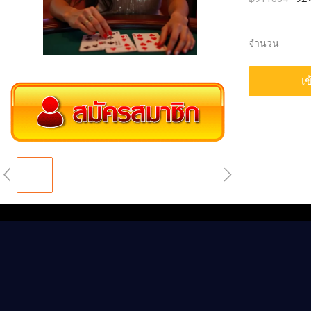
จำนวน
เข