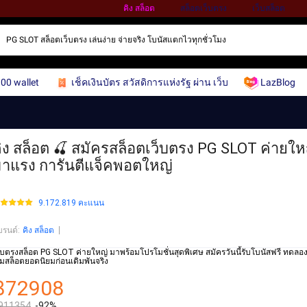
คิง สล็อต
สล็อตเว็บตรง
เว็บสล็อต
G SLOT สล็อตเว็บตรง เล่นง่าย จ่ายจริง โบนัสแตกไวทุกชั่วโมง
00 wallet
เช็คเงินบัตร สวัสดิการแห่งรัฐ ผ่าน เว็บ
LazBlog
ิง สล็อต 🍒 สมัครสล็อตเว็บตรง PG SLOT ค่ายให
าแรง การันตีแจ็คพอตใหญ่
9.172.819 คะแนน
บรนด์
:
คิง สล็อต
็บตรงสล็อต PG SLOT ค่ายใหญ่ มาพร้อมโปรโมชั่นสุดพิเศษ สมัครวันนี้รับโบนัสฟรี ทดลอง
มสล็อตยอดนิยมก่อนเดิมพันจริง
฿72908
911354
-92%